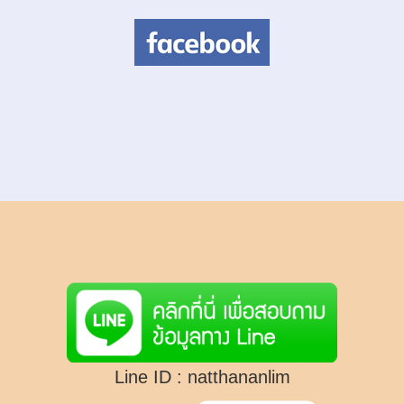
Line ID :
natthananlim