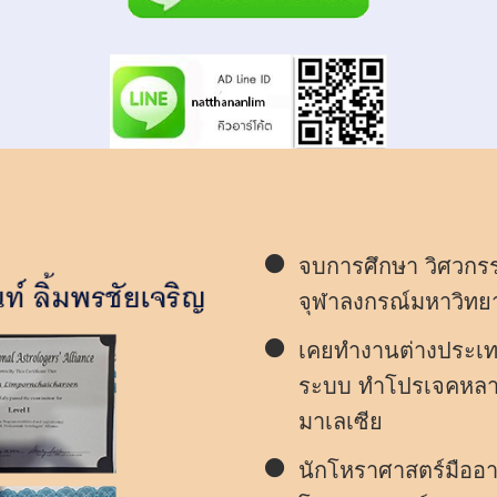
จบการศึกษา วิศวกร
จุฬาลงกรณ์มหาวิทยา
เคยทำงานต่างประเทศ
ระบบ ทำโปรเจคหลาย
มาเลเซีย
นักโหราศาสตร์มืออา