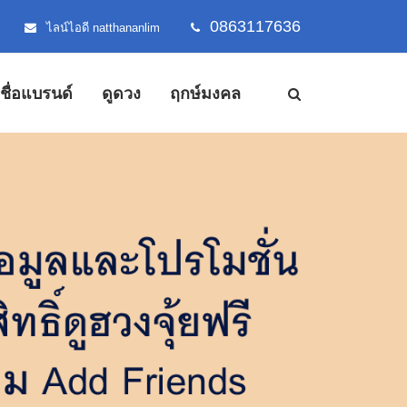
0863117636
ไลน์ไอดี natthananlim
้งชื่อแบรนด์
ดูดวง
ฤกษ์มงคล