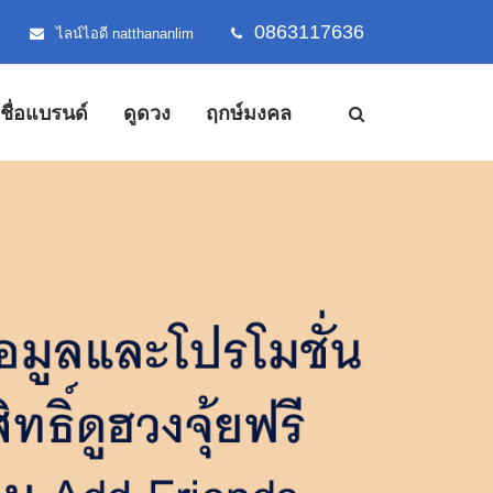
0863117636
ไลน์ไอดี natthananlim
้งชื่อแบรนด์
ดูดวง
ฤกษ์มงคล